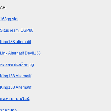
APi
168gg slot
Situs resmi EGP88
King138 alternatif
Link Alternatif Devil138
ทดลองเล่นสล็อต pg
King138 Alternatif
King138 Alternatif
แทงบอลออนไลน์
ราคาบอล