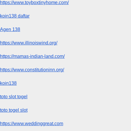
https://www.toyboxtinyhome.com/
koin138 daftar
Agen 138
https://www.illinoiswind.org/
https://mamas-indian-land.com/
https://www.constitutioninn.org/
koin138
toto slot togel
toto togel slot
https://www.weddinggreat.com