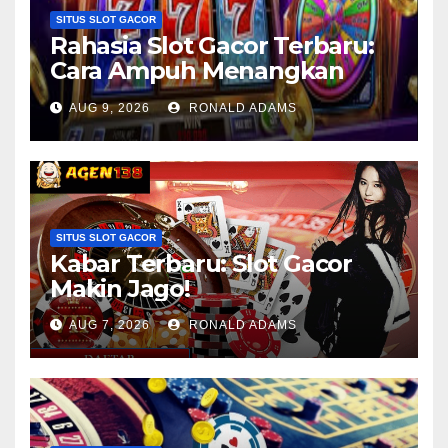
SITUS SLOT GACOR
Rahasia Slot Gacor Terbaru:
Cara Ampuh Menangkan
Jackpot!
AUG 9, 2026
RONALD ADAMS
SITUS SLOT GACOR
Kabar Terbaru: Slot Gacor
Makin Jago!
AUG 7, 2026
RONALD ADAMS