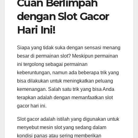
Cuan Berlimpah
dengan Slot Gacor
Hari Ini!
Siapa yang tidak suka dengan sensasi menang
besar di permainan slot? Meskipun permainan
ini tergolong sebagai permainan
keberuntungan, namun ada beberapa trik yang
bisa dilakukan untuk meningkatkan peluang
kemenangan. Salah satu trik yang bisa Anda
terapkan adalah dengan memanfaatkan slot
gacor hari ini.
Slot gacor adalah istilah yang digunakan untuk
menyebut mesin slot yang sedang dalam
kondisi panas atau sering memberikan