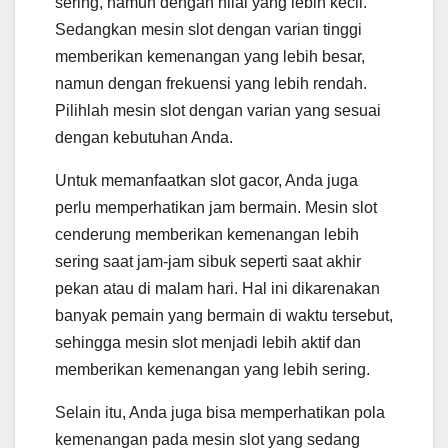
sering, namun dengan nilai yang lebih kecil.
Sedangkan mesin slot dengan varian tinggi
memberikan kemenangan yang lebih besar,
namun dengan frekuensi yang lebih rendah.
Pilihlah mesin slot dengan varian yang sesuai
dengan kebutuhan Anda.
Untuk memanfaatkan slot gacor, Anda juga
perlu memperhatikan jam bermain. Mesin slot
cenderung memberikan kemenangan lebih
sering saat jam-jam sibuk seperti saat akhir
pekan atau di malam hari. Hal ini dikarenakan
banyak pemain yang bermain di waktu tersebut,
sehingga mesin slot menjadi lebih aktif dan
memberikan kemenangan yang lebih sering.
Selain itu, Anda juga bisa memperhatikan pola
kemenangan pada mesin slot yang sedang