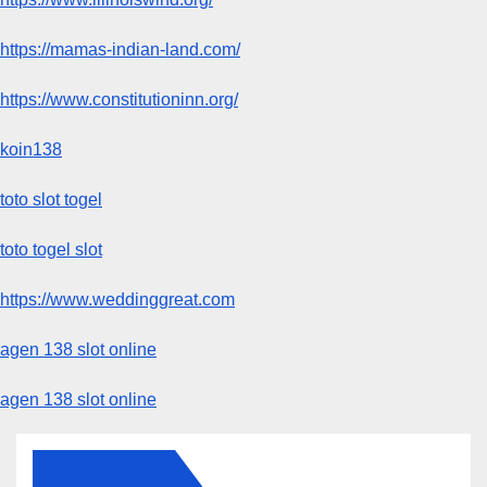
https://mamas-indian-land.com/
https://www.constitutioninn.org/
koin138
toto slot togel
toto togel slot
https://www.weddinggreat.com
agen 138 slot online
agen 138 slot online
YOU MISSED