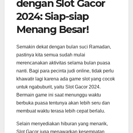
dengan Slot Gacor
2024: Siap-siap
Menang Besar!
Semakin dekat dengan bulan suci Ramadan,
pastinya kita semua sudah mulai
merencanakan aktivitas selama bulan puasa
nanti. Bagi para pecinta judi online, tidak perlu
khawatir lagi karena ada game slot yang cocok
untuk ngabuburit, yaitu Slot Gacor 2024.
Bermain game ini saat menunggu waktu
berbuka puasa tentunya akan lebih seru dan
membuat waktu terasa lebih cepat berlalu.
Selain menyediakan hiburan yang menarik,
Slot Gacor juga menawarkan kesempatan