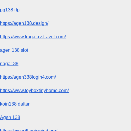
pg138 rtp
https://agen138.design/
https://www.frugal-rv-travel.com/
agen 138 slot
naga138
https://agen338login4.com/
https://www.toyboxtinyhome.com/
koin138 daftar
Agen 138
https://www.illinoiswind.org/