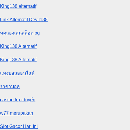
King138 alternatif
Link Alternatif Devil138
ทดลองเล่นสล็อต pg
King138 Alternatif
King138 Alternatif
แทงบอลออนไลน์
ราคาบอล
casino trực tuyến
w77 merupakan
Slot Gacor Hari Ini