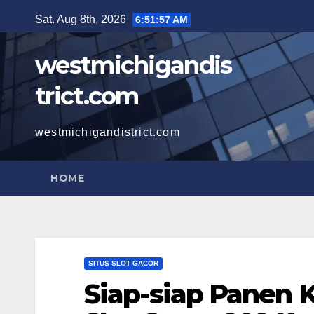
Skip
Sat. Aug 8th, 2026
6:51:58 AM
to
content
westmichigandis
trict.com
westmichigandistrict.com
HOME
SITUS SLOT GACOR
Siap-siap Panen