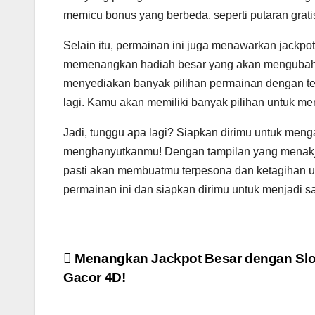
memicu bonus yang berbeda, seperti putaran grati
Selain itu, permainan ini juga menawarkan jackpo
memenangkan hadiah besar yang akan mengubah hi
menyediakan banyak pilihan permainan dengan tem
lagi. Kamu akan memiliki banyak pilihan untuk m
Jadi, tunggu apa lagi? Siapkan dirimu untuk meng
menghanyutkanmu! Dengan tampilan yang menakjub
pasti akan membuatmu terpesona dan ketagihan 
permainan ini dan siapkan dirimu untuk menjadi s
Post
Menangkan Jackpot Besar dengan Slo
Gacor 4D!
navigation