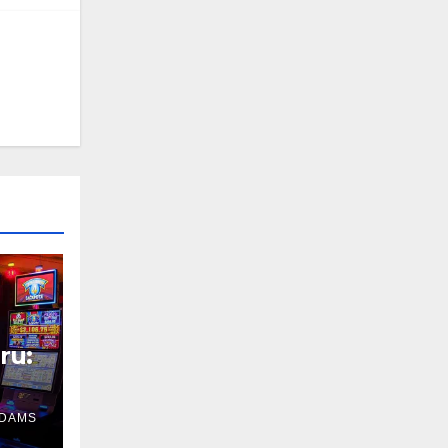
ru:
DAMS