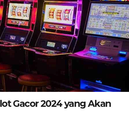
lot Gacor 2024 yang Akan