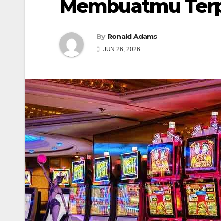
Membuatmu Terp
By
Ronald Adams
JUN 26, 2026