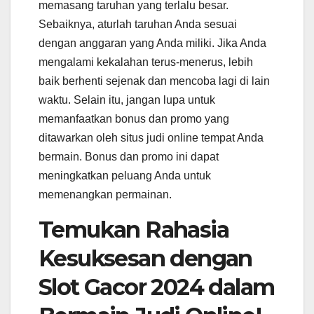
memasang taruhan yang terlalu besar.
Sebaiknya, aturlah taruhan Anda sesuai
dengan anggaran yang Anda miliki. Jika Anda
mengalami kekalahan terus-menerus, lebih
baik berhenti sejenak dan mencoba lagi di lain
waktu. Selain itu, jangan lupa untuk
memanfaatkan bonus dan promo yang
ditawarkan oleh situs judi online tempat Anda
bermain. Bonus dan promo ini dapat
meningkatkan peluang Anda untuk
memenangkan permainan.
Temukan Rahasia
Kesuksesan dengan
Slot Gacor 2024 dalam