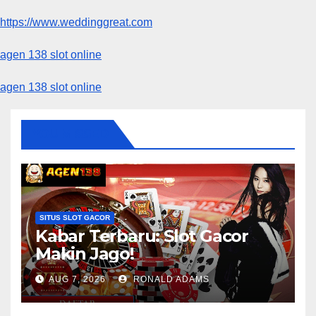
https://www.weddinggreat.com
agen 138 slot online
agen 138 slot online
YOU MISSED
SITUS SLOT GACOR
Kabar Terbaru: Slot Gacor
Makin Jago!
AUG 7, 2026
RONALD ADAMS