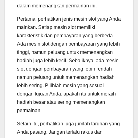
dalam memenangkan permainan ini.
Pertama, perhatikan jenis mesin slot yang Anda
mainkan. Setiap mesin slot memiliki
karakteristik dan pembayaran yang berbeda.
Ada mesin slot dengan pembayaran yang lebih
tinggi, namun peluang untuk memenangkan
hadiah juga lebih kecil. Sebaliknya, ada mesin
slot dengan pembayaran yang lebih rendah
namun peluang untuk memenangkan hadiah
lebih sering. Pilihlah mesin yang sesuai
dengan tujuan Anda, apakah itu untuk meraih
hadiah besar atau sering memenangkan
permainan.
Selain itu, perhatikan juga jumlah taruhan yang
Anda pasang. Jangan terlalu rakus dan