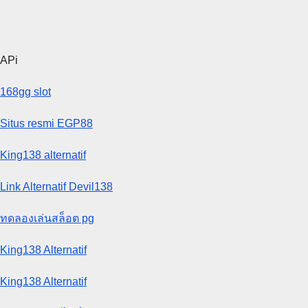
APi
168gg slot
Situs resmi EGP88
King138 alternatif
Link Alternatif Devil138
ทดลองเล่นสล็อต pg
King138 Alternatif
King138 Alternatif