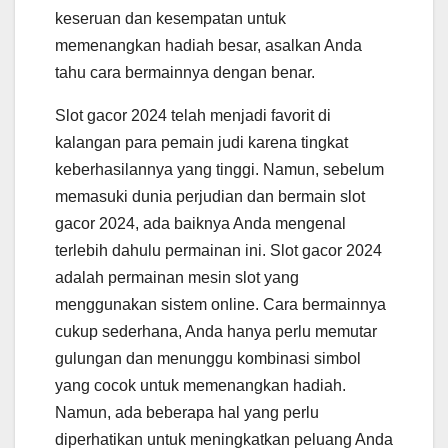
keseruan dan kesempatan untuk
memenangkan hadiah besar, asalkan Anda
tahu cara bermainnya dengan benar.
Slot gacor 2024 telah menjadi favorit di
kalangan para pemain judi karena tingkat
keberhasilannya yang tinggi. Namun, sebelum
memasuki dunia perjudian dan bermain slot
gacor 2024, ada baiknya Anda mengenal
terlebih dahulu permainan ini. Slot gacor 2024
adalah permainan mesin slot yang
menggunakan sistem online. Cara bermainnya
cukup sederhana, Anda hanya perlu memutar
gulungan dan menunggu kombinasi simbol
yang cocok untuk memenangkan hadiah.
Namun, ada beberapa hal yang perlu
diperhatikan untuk meningkatkan peluang Anda