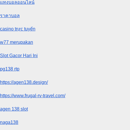
แทงบอลออนไลน์
ราคาบอล
casino trực tuyến
w77 merupakan
Slot Gacor Hari Ini
pg138 rtp
https://agen138.design/
https://www.frugal-rv-travel.com/
agen 138 slot
naga138