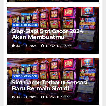
SITUS SLOT GACOR
Siap-Siap! Slot Gacor 2024
Akan Membuatmu
Terpesona!
JUN 26, 2026
RONALD ADAMS
SITUS SLOT GACOR
Slot Gacor Terbaru: Sensasi
Baru Bermain Slot di
Indonesia!
JUN 24, 2026
RONALD ADAMS