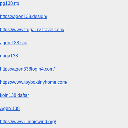
pg138 rtp
https://agen138.design/
https://www.frugal-rv-travel.com/
agen 138 slot
naga138
https://agen338login4.com/
https://www.toyboxtinyhome.com/
koin138 daftar
Agen 138
https://www.illinoiswind.org/