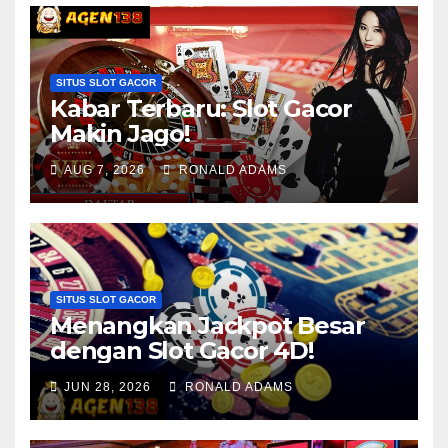
SITUS SLOT GACOR
Kabar Terbaru: Slot Gacor
Makin Jago!
AUG 7, 2026
RONALD ADAMS
SITUS SLOT GACOR
Menangkan Jackpot Besar
dengan Slot Gacor 4D!
JUN 28, 2026
RONALD ADAMS