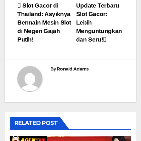
Post
Slot Gacor di
Update Terbaru
Thailand: Asyiknya
Slot Gacor:
navigation
Bermain Mesin Slot
Lebih
di Negeri Gajah
Menguntungkan
Putih!
dan Seru!
By
Ronald Adams
RELATED POST