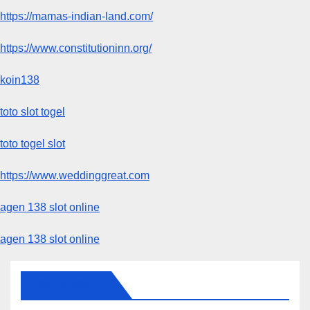
https://mamas-indian-land.com/
https://www.constitutioninn.org/
koin138
toto slot togel
toto togel slot
https://www.weddinggreat.com
agen 138 slot online
agen 138 slot online
YOU MISSED