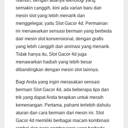
Namun, dengan adanya teknologi yang
semakin canggih, kini ada varian baru dari
mesin slot yang lebih menarik dan
menggelegar, yaitu Slot Gacor 4d. Permainan
ini menawarkan sensasi bermain yang berbeda
dari mesin slot konvensional, dengan grafis
yang lebih canggih dan animasi yang menarik.
Tidak hanya itu, Slot Gacor 4d juga
menawarkan hadiah yang lebih besar
dibandingkan dengan mesin slot lainnya.
Bagi Anda yang ingin merasakan sensasi
bermain Slot Gacor 4d, ada beberapa tips dan
trik yang dapat Anda terapkan untuk meraih
kemenangan. Pertama, pahami terlebih dahulu
aturan dan cara bermain dari mesin ini. Slot
Gacor 4d memiliki berbagai macam kombinasi