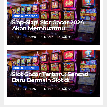
SITUS SLOT GACOR
Siap-Siap! Slot Gacor 2024
Akan Membuatmu
Terpesona!
JUN 26, 2026
RONALD ADAMS
SITUS SLOT GACOR
Slot Gacor Terbaru: Sensasi
Baru Bermain Slot di
Indonesia!
JUN 24, 2026
RONALD ADAMS