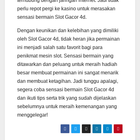
terhubung dengan jaringan internet. Jadi tidak
perlu repot pergi ke kasino untuk merasakan
sensasi bermain Slot Gacor 4d.
Dengan keunikan dan kelebihan yang dimiliki
oleh Slot Gacor 4d, tidak heran jika permainan
ini menjadi salah satu favorit bagi para
penikmat mesin slot. Sensasi bermain yang
ditawarkan dan peluang untuk meraih hadiah
besar membuat permainan ini sangat menarik
dan membuat ketagihan. Jadi tunggu apalagi,
segera coba sensasi bermain Slot Gacor 4d
dan ikuti tips serta trik yang sudah dijelaskan
sebelumnya untuk meraih kemenangan yang
menggelegar!