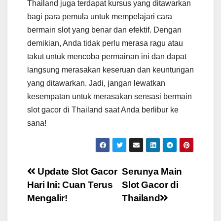
Thailand juga terdapat kursus yang ditawarkan
bagi para pemula untuk mempelajari cara
bermain slot yang benar dan efektif. Dengan
demikian, Anda tidak perlu merasa ragu atau
takut untuk mencoba permainan ini dan dapat
langsung merasakan keseruan dan keuntungan
yang ditawarkan. Jadi, jangan lewatkan
kesempatan untuk merasakan sensasi bermain
slot gacor di Thailand saat Anda berlibur ke
sana!
Post
Update Slot Gacor
Serunya Main
Hari Ini: Cuan Terus
Slot Gacor di
navigation
Mengalir!
Thailand