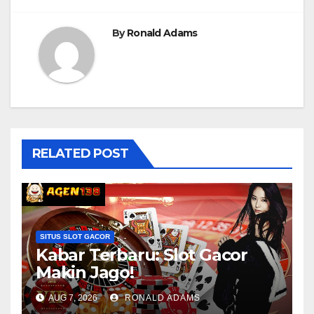
By
Ronald Adams
RELATED POST
SITUS SLOT GACOR
Kabar Terbaru: Slot Gacor
Makin Jago!
AUG 7, 2026
RONALD ADAMS