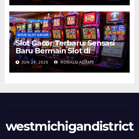
SITUS SLOT GACOR
Slot Gacor Terbaru: Sensasi
Baru Bermain Slot di
Indonesia!
JUN 24, 2026
RONALD ADAMS
westmichigandistrict