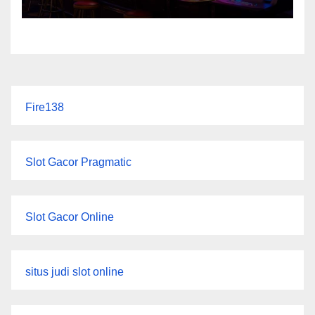
Fire138
Slot Gacor Pragmatic
Slot Gacor Online
situs judi slot online