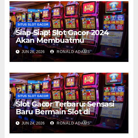
SITUS SLOT GACOR
Siap-Siap! Slot Gacor 2024
Akan Membuatmu
Terpesona!
JUN 26, 2026
RONALD ADAMS
SITUS SLOT GACOR
Slot Gacor Terbaru: Sensasi
Baru Bermain Slot di
Indonesia!
JUN 24, 2026
RONALD ADAMS