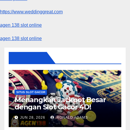
https://www.weddinggreat.com
agen 138 slot online
agen 138 slot online
YOU MISSED
SITUS SLOT GACOR
Menangkan Jackpot Besar
dengan Slot Gacor 4D!
JUN 28, 2026
RONALD ADAMS