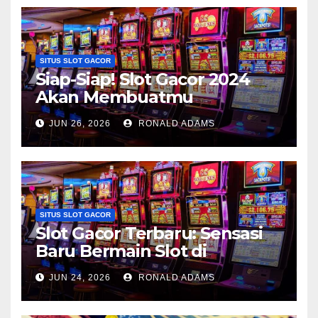
SITUS SLOT GACOR
Siap-Siap! Slot Gacor 2024
Akan Membuatmu
Terpesona!
JUN 26, 2026
RONALD ADAMS
SITUS SLOT GACOR
Slot Gacor Terbaru: Sensasi
Baru Bermain Slot di
Indonesia!
JUN 24, 2026
RONALD ADAMS