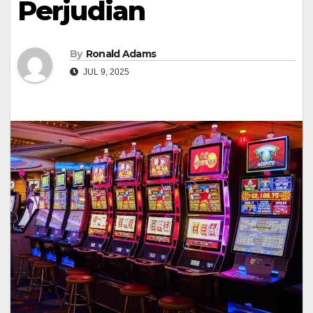
Perjudian
By
Ronald Adams
JUL 9, 2025