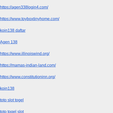
https://agen338login4.com/
https://www.toyboxtinyhome.com/
koin138 daftar
Agen 138
https://www.illinoiswind.org/
https://mamas-indian-land.com/
https://www.constitutioninn.org/
koin138
toto slot togel
toto togel slot