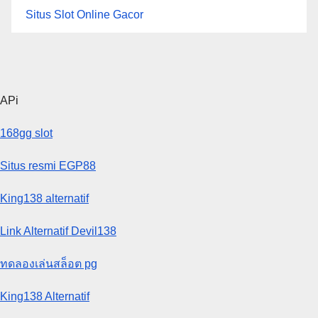
Situs Slot Online Gacor
APi
168gg slot
Situs resmi EGP88
King138 alternatif
Link Alternatif Devil138
ทดลองเล่นสล็อต pg
King138 Alternatif