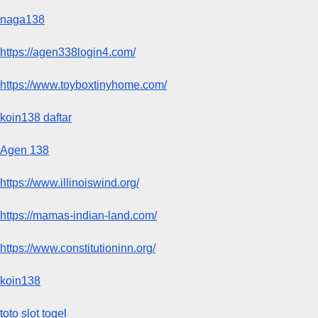
naga138
https://agen338login4.com/
https://www.toyboxtinyhome.com/
koin138 daftar
Agen 138
https://www.illinoiswind.org/
https://mamas-indian-land.com/
https://www.constitutioninn.org/
koin138
toto slot togel