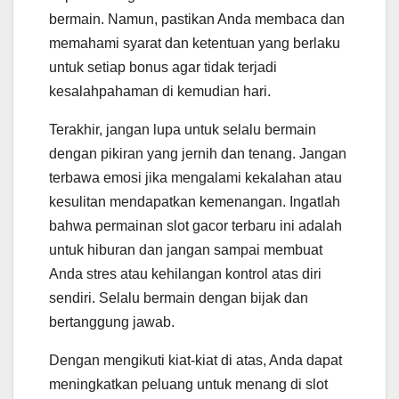
bermain. Namun, pastikan Anda membaca dan
memahami syarat dan ketentuan yang berlaku
untuk setiap bonus agar tidak terjadi
kesalahpahaman di kemudian hari.
Terakhir, jangan lupa untuk selalu bermain
dengan pikiran yang jernih dan tenang. Jangan
terbawa emosi jika mengalami kekalahan atau
kesulitan mendapatkan kemenangan. Ingatlah
bahwa permainan slot gacor terbaru ini adalah
untuk hiburan dan jangan sampai membuat
Anda stres atau kehilangan kontrol atas diri
sendiri. Selalu bermain dengan bijak dan
bertanggung jawab.
Dengan mengikuti kiat-kiat di atas, Anda dapat
meningkatkan peluang untuk menang di slot