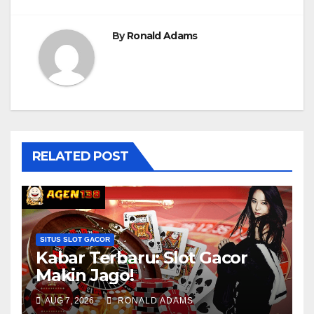
By
Ronald Adams
RELATED POST
SITUS SLOT GACOR
Kabar Terbaru: Slot Gacor
Makin Jago!
AUG 7, 2026
RONALD ADAMS