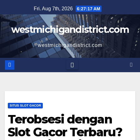
Skip
Fri. Aug 7th, 2026
6:27:17 AM
to
content
westmichigandistrict.com
westmichigandistrict.com
SITUS SLOT GACOR
Terobsesi dengan
Slot Gacor Terbaru?