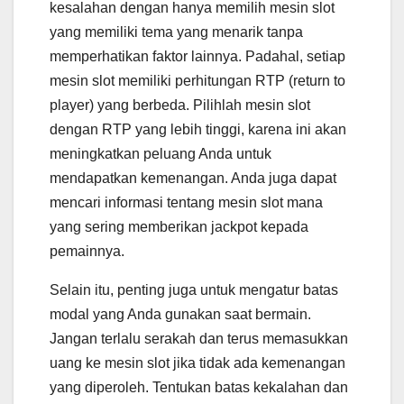
kesalahan dengan hanya memilih mesin slot
yang memiliki tema yang menarik tanpa
memperhatikan faktor lainnya. Padahal, setiap
mesin slot memiliki perhitungan RTP (return to
player) yang berbeda. Pilihlah mesin slot
dengan RTP yang lebih tinggi, karena ini akan
meningkatkan peluang Anda untuk
mendapatkan kemenangan. Anda juga dapat
mencari informasi tentang mesin slot mana
yang sering memberikan jackpot kepada
pemainnya.
Selain itu, penting juga untuk mengatur batas
modal yang Anda gunakan saat bermain.
Jangan terlalu serakah dan terus memasukkan
uang ke mesin slot jika tidak ada kemenangan
yang diperoleh. Tentukan batas kekalahan dan