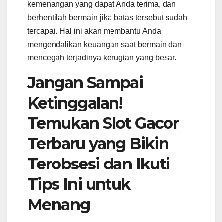
kemenangan yang dapat Anda terima, dan
berhentilah bermain jika batas tersebut sudah
tercapai. Hal ini akan membantu Anda
mengendalikan keuangan saat bermain dan
mencegah terjadinya kerugian yang besar.
Jangan Sampai
Ketinggalan!
Temukan Slot Gacor
Terbaru yang Bikin
Terobsesi dan Ikuti
Tips Ini untuk
Menang