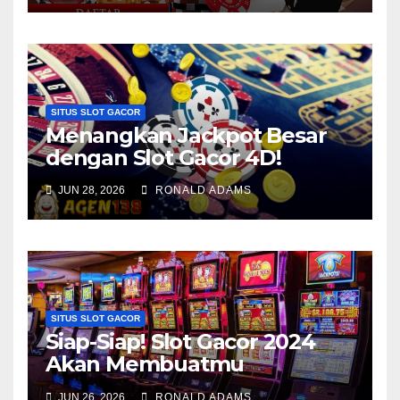
SITUS SLOT GACOR
Menangkan Jackpot Besar
dengan Slot Gacor 4D!
JUN 28, 2026
RONALD ADAMS
SITUS SLOT GACOR
Siap-Siap! Slot Gacor 2024
Akan Membuatmu
Terpesona!
JUN 26, 2026
RONALD ADAMS