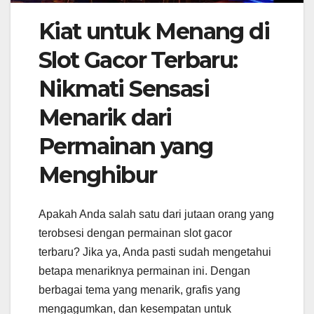
Kiat untuk Menang di
Slot Gacor Terbaru:
Nikmati Sensasi
Menarik dari
Permainan yang
Menghibur
Apakah Anda salah satu dari jutaan orang yang
terobsesi dengan permainan slot gacor
terbaru? Jika ya, Anda pasti sudah mengetahui
betapa menariknya permainan ini. Dengan
berbagai tema yang menarik, grafis yang
mengagumkan, dan kesempatan untuk