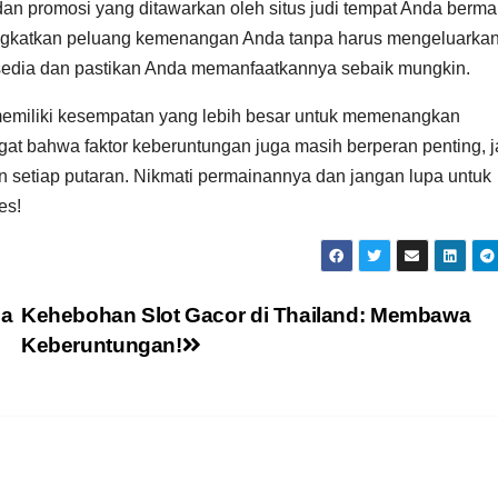
an promosi yang ditawarkan oleh situs judi tempat Anda berma
ingkatkan peluang kemenangan Anda tanpa harus mengeluarka
rsedia dan pastikan Anda memanfaatkannya sebaik mungkin.
 memiliki kesempatan yang lebih besar untuk memenangkan
gat bahwa faktor keberuntungan juga masih berperan penting, j
n setiap putaran. Nikmati permainannya dan jangan lupa untuk
es!
ia
Kehebohan Slot Gacor di Thailand: Membawa
Keberuntungan!