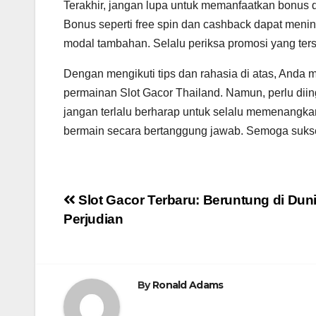
Terakhir, jangan lupa untuk memanfaatkan bonus d
Bonus seperti free spin dan cashback dapat men
modal tambahan. Selalu periksa promosi yang te
Dengan mengikuti tips dan rahasia di atas, Anda
permainan Slot Gacor Thailand. Namun, perlu diin
jangan terlalu berharap untuk selalu memenangka
bermain secara bertanggung jawab. Semoga suks
Post
Slot Gacor Terbaru: Beruntung di Dun
Perjudian
navigation
By
Ronald Adams