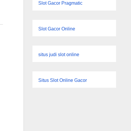
Slot Gacor Pragmatic
Slot Gacor Online
situs judi slot online
Situs Slot Online Gacor