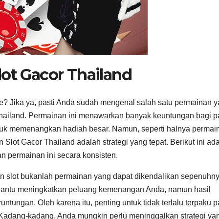
lot Gacor Thailand
ne? Jika ya, pasti Anda sudah mengenal salah satu permainan 
 Thailand. Permainan ini menawarkan banyak keuntungan bagi p
tuk memenangkan hadiah besar. Namun, seperti halnya permai
n Slot Gacor Thailand adalah strategi yang tepat. Berikut ini ad
permainan ini secara konsisten.
 slot bukanlah permainan yang dapat dikendalikan sepenuhny
bantu meningkatkan peluang kemenangan Anda, namun hasil
untungan. Oleh karena itu, penting untuk tidak terlalu terpaku 
n. Kadang-kadang, Anda mungkin perlu meninggalkan strategi ya