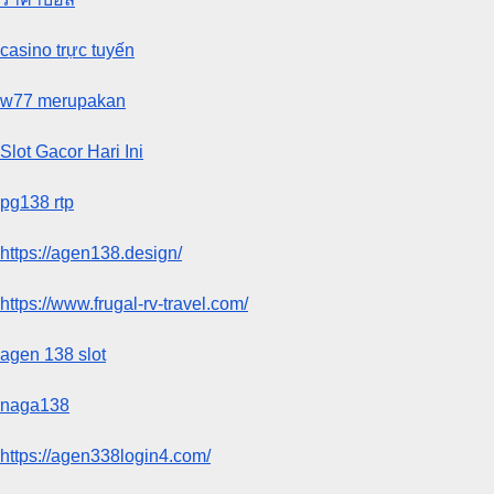
casino trực tuyến
w77 merupakan
Slot Gacor Hari Ini
pg138 rtp
https://agen138.design/
https://www.frugal-rv-travel.com/
agen 138 slot
naga138
https://agen338login4.com/