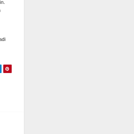
in.
n
adi