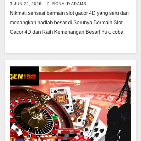
JUN 22, 2026
RONALD ADAMS
Nikmati sensasi bermain slot gacor 4D yang seru dan
menangkan hadiah besar di Serunya Bermain Slot
Gacor 4D dan Raih Kemenangan Besar! Yuk, coba