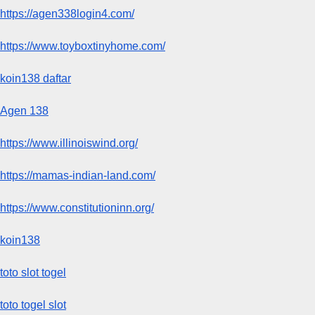
https://agen338login4.com/
https://www.toyboxtinyhome.com/
koin138 daftar
Agen 138
https://www.illinoiswind.org/
https://mamas-indian-land.com/
https://www.constitutioninn.org/
koin138
toto slot togel
toto togel slot