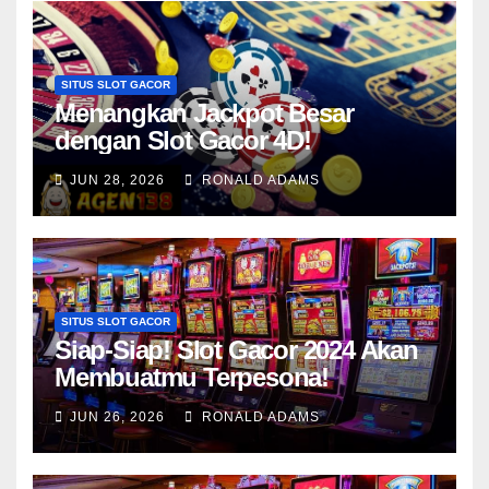
SITUS SLOT GACOR
Menangkan Jackpot Besar
dengan Slot Gacor 4D!
JUN 28, 2026
RONALD ADAMS
SITUS SLOT GACOR
Siap-Siap! Slot Gacor 2024 Akan
Membuatmu Terpesona!
JUN 26, 2026
RONALD ADAMS