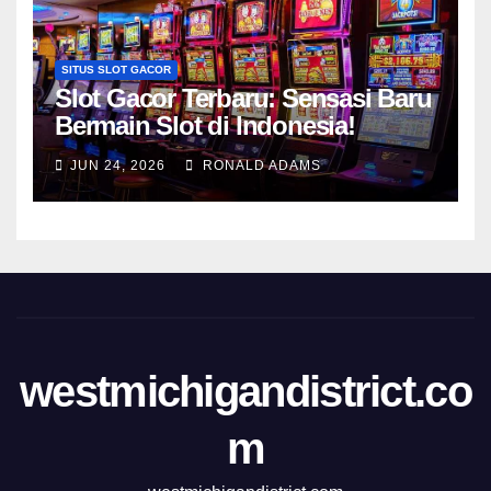
SITUS SLOT GACOR
Slot Gacor Terbaru: Sensasi Baru
Bermain Slot di Indonesia!
JUN 24, 2026
RONALD ADAMS
westmichigandistrict.co
m