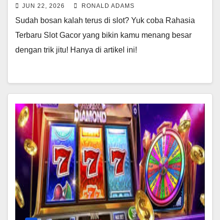
JUN 22, 2026
RONALD ADAMS
Sudah bosan kalah terus di slot? Yuk coba Rahasia
Terbaru Slot Gacor yang bikin kamu menang besar
dengan trik jitu! Hanya di artikel ini!