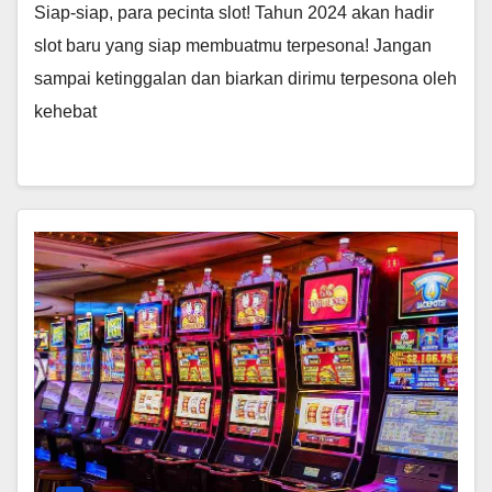
Siap-siap, para pecinta slot! Tahun 2024 akan hadir
slot baru yang siap membuatmu terpesona! Jangan
sampai ketinggalan dan biarkan dirimu terpesona oleh
kehebat