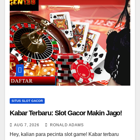
SITUS SLOT GACOR
Kabar Terbaru: Slot Gacor Makin Jago!
AUG 7, 2026
RONALD ADAMS
Hey, kalian para pecinta slot game! Kabar terbaru