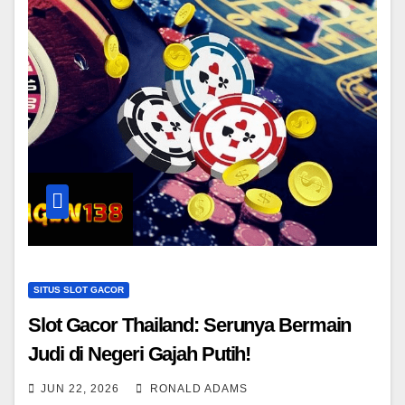
SITUS SLOT GACOR
Slot Gacor Thailand: Serunya Bermain
Judi di Negeri Gajah Putih!
JUN 22, 2026
RONALD ADAMS