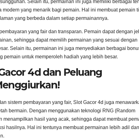
ungguhan. Selain itu, permainan ini juga memiliki berbagai t
ema modern yang menarik bagi pemain. Hal ini membuat pemain t
laman yang berbeda dalam setiap permainannya.
 pembayaran yang fair dan transparan. Pemain dapat dengan je
ainan, sehingga dapat memilih permainan yang sesuai dengan
sar. Selain itu, permainan ini juga menyediakan berbagai bonu
g pemain untuk memperoleh hadiah yang lebih besar.
 Gacor 4d dan Peluang
enggiurkan!
an sistem pembayaran yang fair, Slot Gacor 4d juga menawar
etah bermain. Dengan menggunakan teknologi RNG (Random
an menampilkan hasil yang acak, sehingga dapat membuat pem
i hasilnya. Hal ini tentunya membuat permainan lebih adil dan
n.