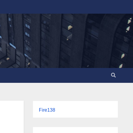
Fire138