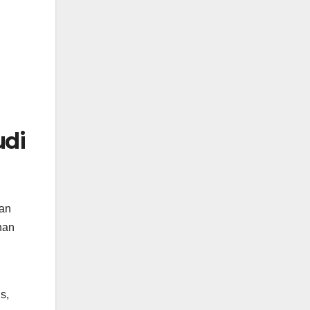
udi
nan
nan
s,