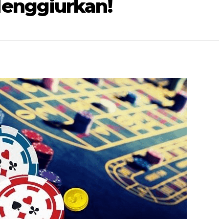
enggiurkan!