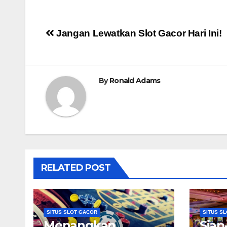
Post
Jangan Lewatkan Slot Gacor Hari Ini!
navigation
By
Ronald Adams
RELATED POST
SITUS SLOT GACOR
SITUS S
Menangkan
Siap