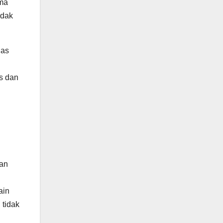
ema
idak
las
s dan
kan
ain
 tidak