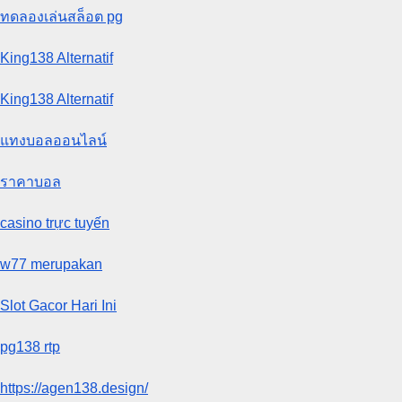
ทดลองเล่นสล็อต pg
King138 Alternatif
King138 Alternatif
แทงบอลออนไลน์
ราคาบอล
casino trực tuyến
w77 merupakan
Slot Gacor Hari Ini
pg138 rtp
https://agen138.design/