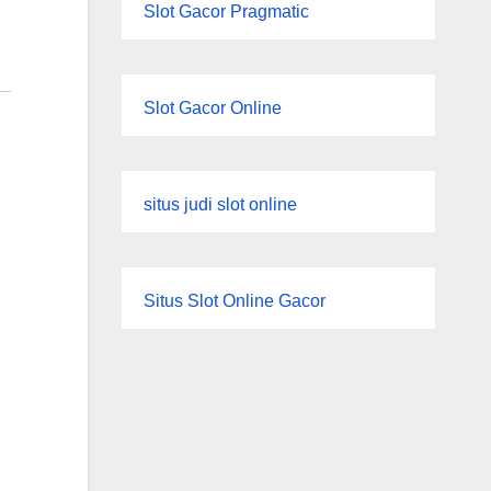
Slot Gacor Pragmatic
Slot Gacor Online
situs judi slot online
Situs Slot Online Gacor