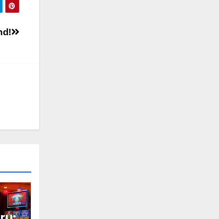
nd!
ru: