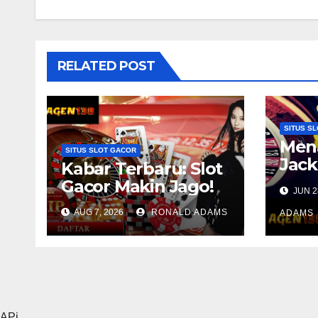
RELATED POST
SITUS S
Men
SITUS SLOT GACOR
Jack
Kabar Terbaru: Slot
deng
Gacor Makin Jago!
JUN 2
4D!
AUG 7, 2026
RONALD ADAMS
ADAMS
APi