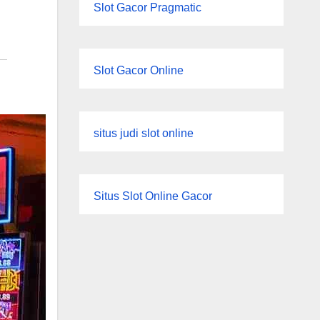
Slot Gacor Pragmatic
Slot Gacor Online
situs judi slot online
Situs Slot Online Gacor