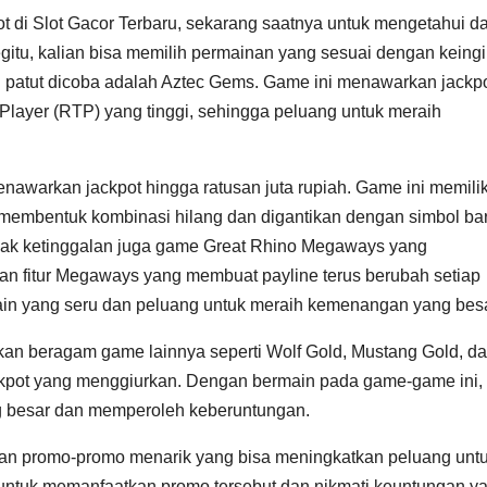
ot di Slot Gacor Terbaru, sekarang saatnya untuk mengetahui da
itu, kalian bisa memilih permainan yang sesuai dengan keing
ng patut dicoba adalah Aztec Gems. Game ini menawarkan jackp
 Player (RTP) yang tinggi, sehingga peluang untuk meraih
awarkan jackpot hingga ratusan juta rupiah. Game ini memiliki 
membentuk kombinasi hilang dan digantikan dengan simbol bar
dak ketinggalan juga game Great Rhino Megaways yang
an fitur Megaways yang membuat payline terus berubah setiap
in yang seru dan peluang untuk meraih kemenangan yang besa
rkan beragam game lainnya seperti Wolf Gold, Mustang Gold, d
ackpot yang menggiurkan. Dengan bermain pada game-game ini,
g besar dan memperoleh keberuntungan.
rkan promo-promo menarik yang bisa meningkatkan peluang unt
untuk memanfaatkan promo tersebut dan nikmati keuntungan y