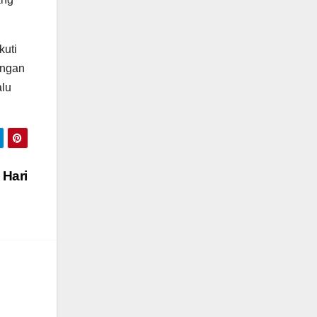
kuti
angan
alu
 Hari