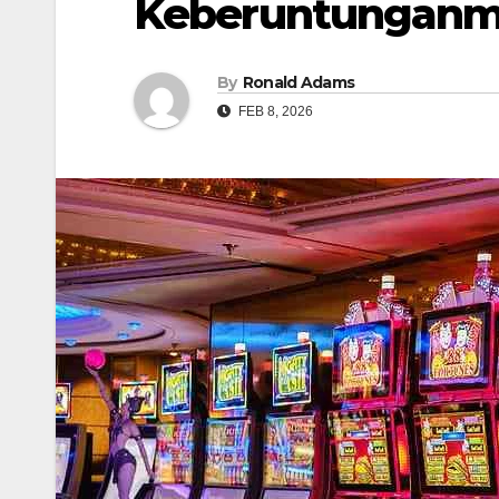
Keberuntunganm
By
Ronald Adams
FEB 8, 2026