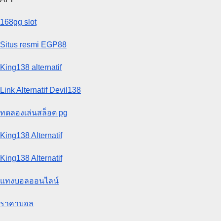
168gg slot
Situs resmi EGP88
King138 alternatif
Link Alternatif Devil138
ทดลองเล่นสล็อต pg
King138 Alternatif
King138 Alternatif
แทงบอลออนไลน์
ราคาบอล