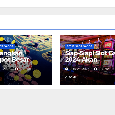
LOT GACOR
SITUS SLOT GACOR
angkan
Siap-Siap! Slot G
pot Besar
2024 Akan
an Slot Gacor
Membuatmu
8, 2026
RONALD
JUN 26, 2026
RONALD
Terpesona!
ADAMS