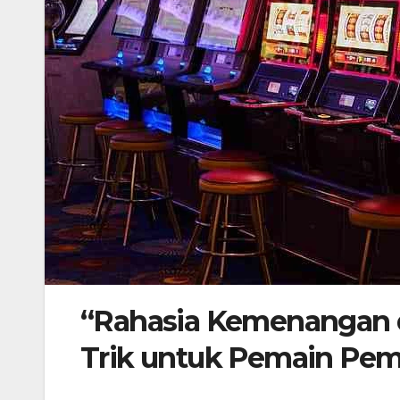
“Rahasia Kemenangan di
Trik untuk Pemain Pem