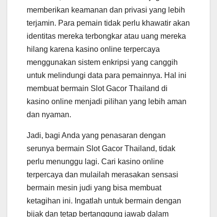
memberikan keamanan dan privasi yang lebih
terjamin. Para pemain tidak perlu khawatir akan
identitas mereka terbongkar atau uang mereka
hilang karena kasino online terpercaya
menggunakan sistem enkripsi yang canggih
untuk melindungi data para pemainnya. Hal ini
membuat bermain Slot Gacor Thailand di
kasino online menjadi pilihan yang lebih aman
dan nyaman.
Jadi, bagi Anda yang penasaran dengan
serunya bermain Slot Gacor Thailand, tidak
perlu menunggu lagi. Cari kasino online
terpercaya dan mulailah merasakan sensasi
bermain mesin judi yang bisa membuat
ketagihan ini. Ingatlah untuk bermain dengan
bijak dan tetap bertanggung jawab dalam