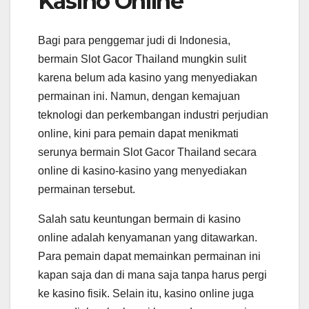
Kasino Online
Bagi para penggemar judi di Indonesia,
bermain Slot Gacor Thailand mungkin sulit
karena belum ada kasino yang menyediakan
permainan ini. Namun, dengan kemajuan
teknologi dan perkembangan industri perjudian
online, kini para pemain dapat menikmati
serunya bermain Slot Gacor Thailand secara
online di kasino-kasino yang menyediakan
permainan tersebut.
Salah satu keuntungan bermain di kasino
online adalah kenyamanan yang ditawarkan.
Para pemain dapat memainkan permainan ini
kapan saja dan di mana saja tanpa harus pergi
ke kasino fisik. Selain itu, kasino online juga