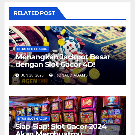
RELATED POST
SITUS SLOT GACOR
Menangkan Jackpot Besar
dengan Slot Gacor 4D!
JUN 28, 2026
RONALD ADAMS
SITUS SLOT GACOR
Siap-Siap! Slot Gacor 2024
Akan Membuatmu