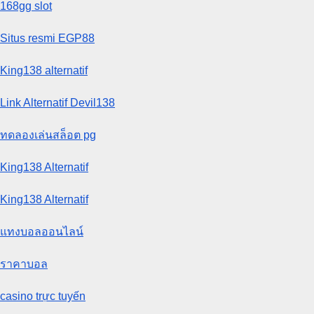
168gg slot
Situs resmi EGP88
King138 alternatif
Link Alternatif Devil138
ทดลองเล่นสล็อต pg
King138 Alternatif
King138 Alternatif
แทงบอลออนไลน์
ราคาบอล
casino trực tuyến