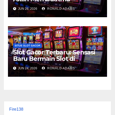
Terpesona!
JUN 26, 2026
RONALD ADAMS
SITUS SLOT GACOR
Slot Gacor Terbaru: Sensasi
Baru Bermain Slot di
Indonesia!
JUN 24, 2026
RONALD ADAMS
Fire138