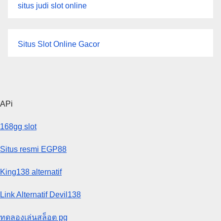
situs judi slot online
Situs Slot Online Gacor
APi
168gg slot
Situs resmi EGP88
King138 alternatif
Link Alternatif Devil138
ทดลองเล่นสล็อต pg