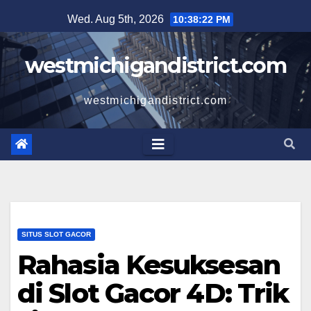
Skip
Wed. Aug 5th, 2026
10:38:22 PM
to
content
westmichigandistrict.com
westmichigandistrict.com
SITUS SLOT GACOR
Rahasia Kesuksesan
di Slot Gacor 4D: Trik