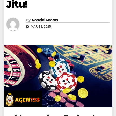
Jitu!
By
Ronald Adams
MAR 14, 2025