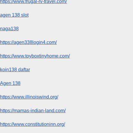
https://www.frugal-rv-travel.com/
agen 138 slot
naga138
https://agen338login4.com/
https://www.toyboxtinyhome.com/
koin138 daftar
Agen 138
https://www.illinoiswind.org/
https://mamas-indian-land.com/
https://www.constitutioninn.org/