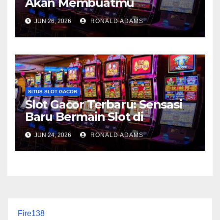
Akan Membuatmu
Terpesona!
JUN 26, 2026
RONALD ADAMS
SITUS SLOT GACOR
Slot Gacor Terbaru: Sensasi
Baru Bermain Slot di
Indonesia!
JUN 24, 2026
RONALD ADAMS
Fire138