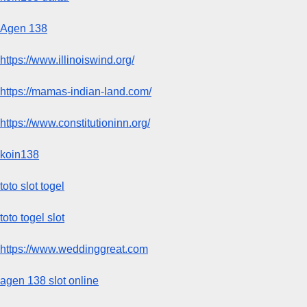
Agen 138
https://www.illinoiswind.org/
https://mamas-indian-land.com/
https://www.constitutioninn.org/
koin138
toto slot togel
toto togel slot
https://www.weddinggreat.com
agen 138 slot online