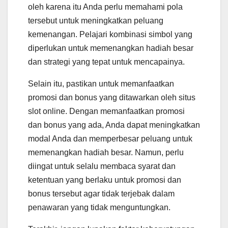
oleh karena itu Anda perlu memahami pola
tersebut untuk meningkatkan peluang
kemenangan. Pelajari kombinasi simbol yang
diperlukan untuk memenangkan hadiah besar
dan strategi yang tepat untuk mencapainya.
Selain itu, pastikan untuk memanfaatkan
promosi dan bonus yang ditawarkan oleh situs
slot online. Dengan memanfaatkan promosi
dan bonus yang ada, Anda dapat meningkatkan
modal Anda dan memperbesar peluang untuk
memenangkan hadiah besar. Namun, perlu
diingat untuk selalu membaca syarat dan
ketentuan yang berlaku untuk promosi dan
bonus tersebut agar tidak terjebak dalam
penawaran yang tidak menguntungkan.