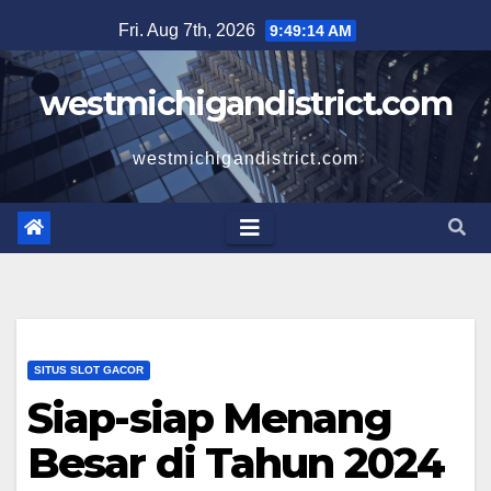
Skip
Fri. Aug 7th, 2026
9:49:15 AM
to
content
westmichigandistrict.com
westmichigandistrict.com
SITUS SLOT GACOR
Siap-siap Menang
Besar di Tahun 2024