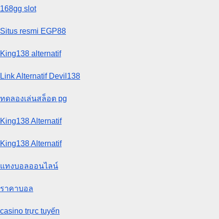
168gg slot
Situs resmi EGP88
King138 alternatif
Link Alternatif Devil138
ทดลองเล่นสล็อต pg
King138 Alternatif
King138 Alternatif
แทงบอลออนไลน์
ราคาบอล
casino trực tuyến