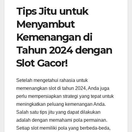
Tips Jitu untuk
Menyambut
Kemenangan di
Tahun 2024 dengan
Slot Gacor!
Setelah mengetahui rahasia untuk
memenangkan slot di tahun 2024, Anda juga
perlu mempersiapkan strategi yang tepat untuk
meningkatkan peluang kemenangan Anda.
Salah satu tips jitu yang dapat dilakukan
adalah dengan memahami pola permainan.
Setiap slot memiliki pola yang berbeda-beda,