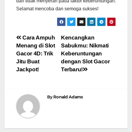
dan tidak menyerah pada faktor keberuntungan.
Selamat mencoba dan semoga sukses!
Post
Cara Ampuh
Kencangkan
Menang di Slot
Sabukmu: Nikmati
navigation
Gacor 4D: Trik
Keberuntungan
Jitu Buat
dengan Slot Gacor
Jackpot!
Terbaru!
By
Ronald Adams