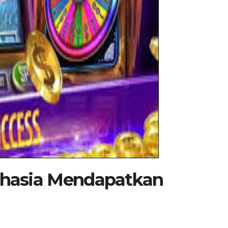
Rahasia Mendapatkan