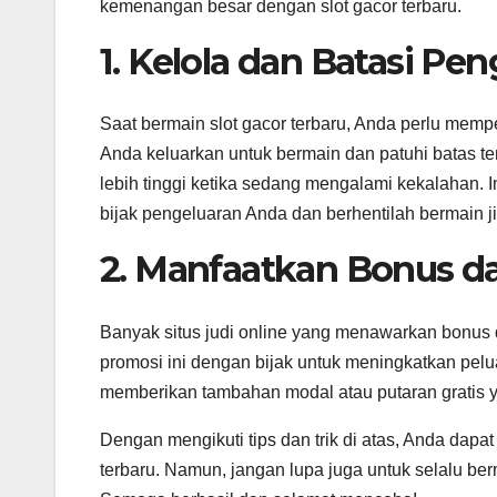
kemenangan besar dengan slot gacor terbaru.
1. Kelola dan Batasi Pe
Saat bermain slot gacor terbaru, Anda perlu mem
Anda keluarkan untuk bermain dan patuhi batas t
lebih tinggi ketika sedang mengalami kekalahan. 
bijak pengeluaran Anda dan berhentilah bermain j
2. Manfaatkan Bonus d
Banyak situs judi online yang menawarkan bonus 
promosi ini dengan bijak untuk meningkatkan pel
memberikan tambahan modal atau putaran gratis ya
Dengan mengikuti tips dan trik di atas, Anda da
terbaru. Namun, jangan lupa juga untuk selalu be