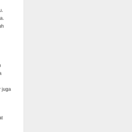
u.
a.
uh
n
a
r juga
at