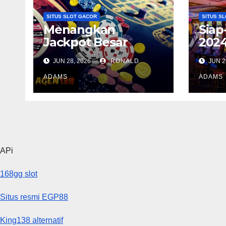
SITUS SLOT GACOR
SITUS S
Menangkan
Siap
Jackpot Besar
202
dengan Slot Gacor
Mem
JUN 28, 2026
RONALD
JUN 2
4D!
Terp
ADAMS
ADAMS
APi
168gg slot
Situs resmi EGP88
King138 alternatif