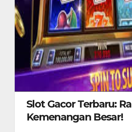
Slot Gacor Terbaru: 
Kemenangan Besar!