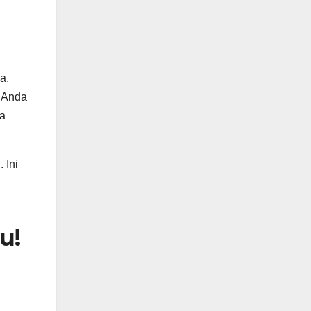
a.
a Anda
da
 Ini
u!