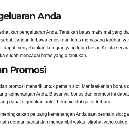
ngeluaran Anda
perhatikan pengeluaran Anda. Tentukan batas maksimal yang da
ersebut. Jangan terbawa emosi dan terus memasang taruhan ya
Ini dapat menyebabkan kerugian yang lebih besar. Kelola secar
ika sudah mencapai batas yang ditentukan.
an Promosi
dan promosi menarik untuk pemain slot. Manfaatkanlah bonus 
uang kemenangan Anda. Biasanya, bonus dan promosi ini dapat
ng dapat digunakan untuk bermain slot gacor terbaru.
pat meningkatkan peluang kemenangan Anda saat bermain slot ga
rmain dengan santai dan mengambil waktu istirahat yang cukup.