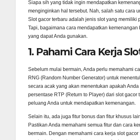
Siapa sih yang tidak ingin mendapatkan kemenang
menginginkan hal tersebut. Nah, salah satu cara 
Slot gacor terbaru adalah jenis slot yang memilik
Tapi, bagaimana cara mendapatkan kemenangan bes
yang dapat Anda gunakan.
1. Pahami Cara Kerja Sl
Sebelum mulai bermain, Anda perlu memahami cara 
RNG (Random Number Generator) untuk menentuka
secara acak yang akan menentukan apakah Anda 
persentase RTP (Return to Player) dari slot gacor
peluang Anda untuk mendapatkan kemenangan.
Selain itu, ada juga fitur bonus dan fitur khusu
Pastikan Anda memahami semua fitur dan cara ke
bermain. Dengan memahami cara kerja slot gacor t