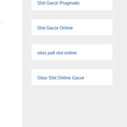
Slot Gacor Pragmatic
Slot Gacor Online
situs judi slot online
Situs Slot Online Gacor